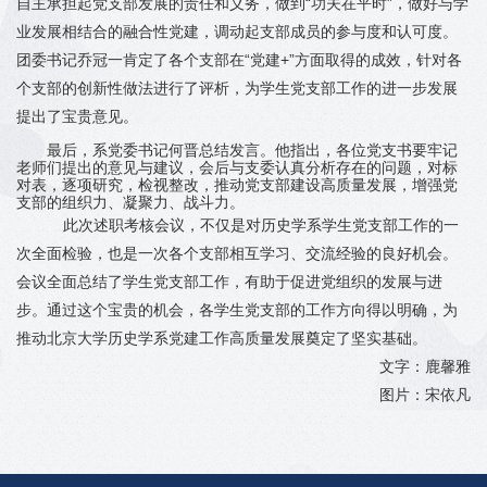
自主承担起党支部发展的责任和义务，做到
“
功夫在平时
”
，做好与学
业发展相结合的融合性党建，调动起支部成员的参与度和认可度。
团委书记乔冠一肯定了各个支部在
“
党建+
”
方面取得的成效，针对各
个支部的创新性做法进行了评析，为学生党支部工作的进一步发展
提出了宝贵意见。
最后，系党委书记何晋总结发言。他指出，各位党支书要牢记
老师们提出的意见与建议，会后与支委认真分析存在的问题，对标
对表，逐项研究，检视整改，推动党支部建设高质量发展，增强党
支部的组织力、凝聚力、战斗力。
此次述职考核会议，不仅是对历史学系学生党支部工作的一
次全面检验，也是一次各个支部相互学习、交流经验的良好机会。
会议全面总结了学生党支部工作，有助于促进党组织的发展与进
步。通过这个宝贵的机会，各学生党支部的工作方向得以明确，为
推动北京大学历史学系党建工作高质量发展奠定了坚实基础。
文字：鹿馨雅
图片：宋依凡