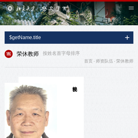
$getName.title
荣休教师
按姓名首字母排序
首页
师资队伍
荣休教师
-
-