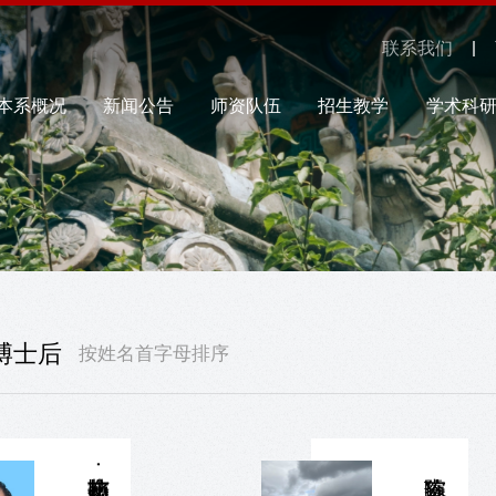
联系我们
本系概况
新闻公告
师资队伍
招生教学
学术科
博士后
按姓名首字母排序
艾比布拉·图尔荪