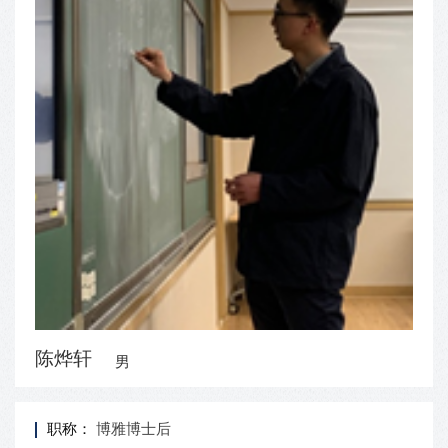
陈烨轩
男
职称：
博雅博士后