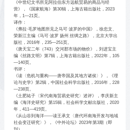
《中世纪文书所见阿拉伯东方远航贸易的商品与经
营》，《国家航海》第30辑，上海古籍出版社，2023
年，1—21页。
译作：
《弗拉·毛罗地图所见之马可·波罗的中国》，徐忠文、
荣新江主编《马可·波罗 扬州 丝绸之路》，北京大学出
版社，2016年，235—251页。
《唐天宝二年（743）交河郡市场的物价》，刘进宝主
编《丝路文明》第7辑，上海古籍出版社，2022年，105
—140页。
书评：
《读〈危机与重构——唐帝国及其地方诸侯〉》，《理
论与史学》第2辑，中国社会科学出版社，2016年，228
—238页。
《土肥祐子〈宋代南海贸易史研究〉述评》，李庆新主
编《海洋史研究》第15辑，社会科学文献出版社，2020
年，411—419页。
《从山谷到海洋——读王承文〈唐代环南海开发与地域
社会变迁研究〉》，《中外论坛》2023年第3期（即
刊）。