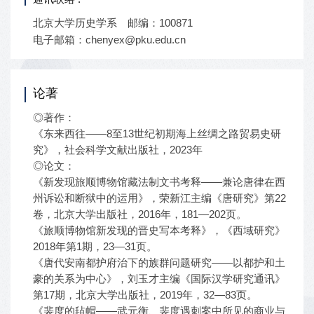
北京大学历史学系 邮编：100871
电子邮箱：chenyex@pku.edu.cn
论著
◎著作：
《东来西往——8至13世纪初期海上丝绸之路贸易史研
究》，社会科学文献出版社，2023年
◎论文：
《新发现旅顺博物馆藏法制文书考释——兼论唐律在西
州诉讼和断狱中的运用》，荣新江主编《唐研究》第22
卷，北京大学出版社，2016年，181—202页。
《旅顺博物馆新发现的晋史写本考释》，《西域研究》
2018年第1期，23—31页。
《唐代安南都护府治下的族群问题研究——以都护和土
豪的关系为中心》，刘玉才主编《国际汉学研究通讯》
第17期，北京大学出版社，2019年，32—83页。
《裴度的毡帽——武元衡、裴度遇刺案中所见的商业与