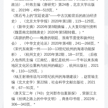
政治》，叶炜主编《唐研究》第24卷，北京大学出版
社，2019年，499—519页。*
《黑石号上的“宫廷瓷器”——中古沉船背后的政治经济
史》，《北京大学学报》2020年第1期，119—129页。
（《新华文摘》2020年第9期摘编，人大复印报刊资料
《魏晋南北朝隋唐史》2020年第5期转载。）*
《高骈的野心——晚唐的朝廷、淮南节度使和扬州社
会》，《中华文史论丛》2020年第4期，241—268页。*
《宋代东南第一州——10—13世纪杭州的海港功能探
析》，《杭州文史》2020年第2期，18—37页。（后收
入包伟民主编《江南忆，最忆是杭州——千年以来东南
地区文化区位重构与杭州的崛起》，杭州出版社，2021
年，110—129页。）
《钱王射潮传说与10世纪杭州的海塘建设》，赵世瑜主
编《北大史学》第22辑，社会科学文献出版社，2021
年，67—91页。*
《唐天宝二年（743）交河郡市估案新探》，荣新江主
编《丝绸之路上的中华文明》，商务印书馆，2022年，
306—343页。*