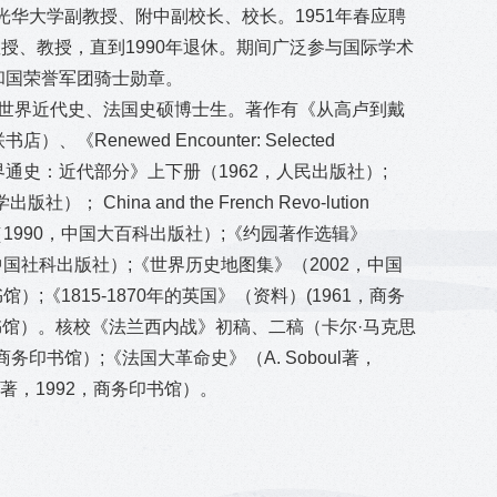
任光华大学副教授、附中副校长、校长。1951年春应聘
授、教授，直到1990年退休。期间广泛参与国际学术
共和国荣誉军团骑士勋章。
世界近代史、法国史硕博士生。著作有《从高卢到戴
enewed Encounter: Selected
。主编《世界通史：近代部分》上下册（1962，人民出版社）;
hina and the French Revo-lution
史编》（1990，中国大百科出版社）;《约园著作选辑》
，中国社科出版社）;《世界历史地图集》（2002，中国
）;《1815-1870年的英国》（资料）(1961，商务
商务印书馆）。核校《法兰西内战》初稿、二稿（卡尔·马克思
，商务印书馆）;《法国大革命史》（A. Soboul著，
lle著，1992，商务印书馆）。