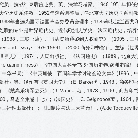
究员。抗战结束后曾赴美、英、法学习考察。1948-1951年担
大学历史系任教。1952年院系调整后，任北京大学历史学系副教
1983年当选为国际法国革命史委员会理事；1985年获法兰西
芝联的专业是世界近代史、近代欧洲史学史、法国近代史，培养
1988，三联书店）、《从资治通鉴到人权研究》（1995，三联书店）、《R
ches and Essays 1979-1999》（2000,商务印书馆）
界史》（1974，人民出版社）;《法国通史》（1989，北京大学出版社）； C
0, Pergamon Press)；《中国大百科全书·外国历史卷.欧洲
95，中华书局）;《中英通使二百周年学术讨论会论文集》(1996
社）等。译作有《英国大学》（E. Barker著，1948，商务印书馆
）;《戴高乐将军之死》（J. Mauriac著，1973，1990，
60，马恩全集卷十七）;《法国史》（C. Seignobos著，1964
,中国社科出版社）；《旧制度与法国大革命》，(A.de Tocquevi