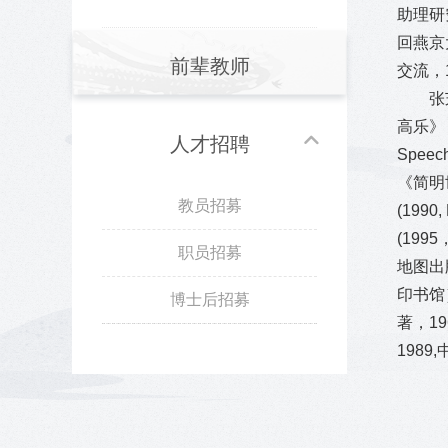
助理研
回燕京
前辈教师
交流，
张
高乐》（
人才招聘
Spee
《简明世
教员招募
(199
(19
职员招募
地图出版
印书馆
博士后招募
著，19
1989