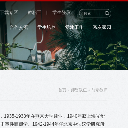
下载专区
教职工
学生登录
研
合作交流
学生培养
党建工作
系友家园
-
-
首页
师资队伍
前辈教师
，1935-1938年在燕京大学肄业，1940年获上海光华
事件而辍学。1942-1944年任北京中法汉学研究所