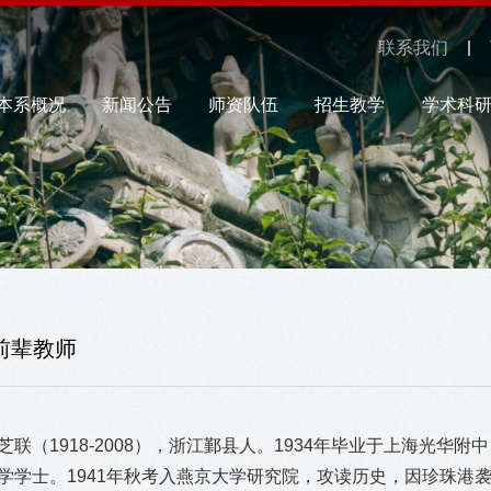
联系我们
本系概况
新闻公告
师资队伍
招生教学
学术科
前辈教师
芝联（1918-2008），浙江鄞县人。1934年毕业于上海光华附中
学学士。1941年秋考入燕京大学研究院，攻读历史，因珍珠港袭击