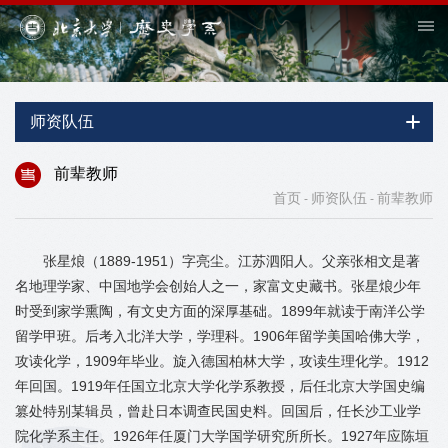
师资队伍
前辈教师
首页
师资队伍
前辈教师
-
-
张星烺（1889-1951）字亮尘。江苏泗阳人。父亲张相文是著
名地理学家、中国地学会创始人之一，家富文史藏书。张星烺少年
时受到家学熏陶，有文史方面的深厚基础。1899年就读于南洋公学
留学甲班。后考入北洋大学，学理科。1906年留学美国哈佛大学，
攻读化学，1909年毕业。旋入德国柏林大学，攻读生理化学。1912
年回国。1919年任国立北京大学化学系教授，后任北京大学国史编
篡处特别某辑员，曾赴日本调查民国史料。回国后，任长沙工业学
院化学系主任。1926年任厦门大学国学研究所所长。1927年应陈垣