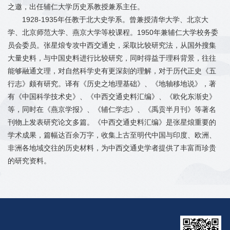
之邀，出任辅仁大学历史系教授兼系主任。
1928-1935年任教于北大史学系。曾兼授清华大学、北京大
学、北京师范大学、燕京大学等校课程。1950年兼辅仁大学校务委
员会委员。张星烺专攻中西交通史，采取比较研究法，从国外搜集
大量史料，与中国史料进行比较研究，同时得益于理科背景，往往
能够融通文理，对自然科学史有更深刻的理解，对于历代正史《五
行志》颇有研究。译有《历史之地理基础》、《地轴移地说》，著
有《中国科学技术史》、《中西交通史料汇编》、《欧化东渐史》
等，同时在《燕京学报》、《辅仁学志》、《禹贡半月刊》等著名
刊物上发表研究论文多篇。《中西交通史料汇编》是张星烺重要的
学术成果，篇幅达百余万字，收集上古至明代中国与印度、欧洲、
非洲各地域交往的历史材料，为中西交通史学者提供了丰富而珍贵
的研究资料。