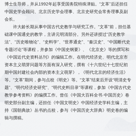
博士生导师，并从1992年起享受国务院特殊津贴。“文革”后还担任
中国史学会顾问、北京历史学会理事、北京史研究会常务理事及副
会长。
许大龄长期从事中国古代史教学与研究工作。“文革”前，担任基
础课中国通史的教学，主讲元明清部分。另外还讲授过“历史教学
法”、“历史唯物论”、“史料学”、“世界通史”、“秦汉史”、“中国断代史
专题讨论”等课程，并参加《中国史纲要》、《北京史》等的撰写和
《中国近代史资料丛刊》的编辑工作。在明代经济史、明代北京市
资本主义萌芽问题等方面有深入研究，撰有《十六世纪十七世纪初
期中国封建社会内部的资本主义萌芽》，《明代北京的经济生活》
等。“文革”期间，参与点校《明史》等。“文革”结束后开设“明清史专
题”、“明代经济史研究”、“明代史料目录”等课程，参加《中国古代史
教学参考资料》的编撰工作。曾任《中国大百科全书·中国历史》卷
明史部分副主编，还担任《中国文明史》中国经济史学科主编，主
持《国朝典故》丛书的点校，参与《中国历史大辞典》明史卷的编
辑与撰稿。