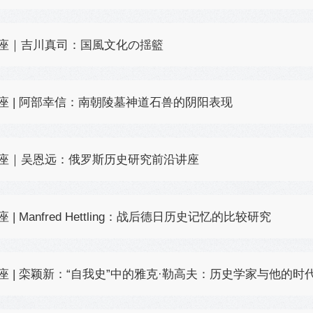
座｜吉川真司：国風文化の揺籃
座 | 阿部幸信：南朝陵墓神道石兽的阴阳表现
座｜吴恩远：俄罗斯历史研究前沿讲座
座 | Manfred Hettling：战后德日历史记忆的比较研究
座 | 栾颖新：“自我史”中的雅克·勒高夫：历史学家与他的时