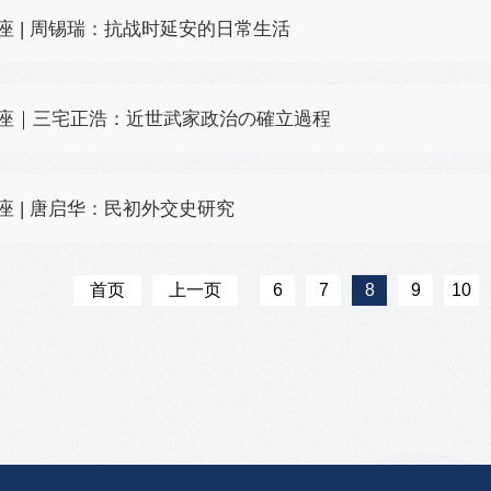
座 | 周锡瑞：抗战时延安的日常生活
座｜三宅正浩：近世武家政治の確立過程
座 | 唐启华：民初外交史研究
首页
上一页
6
7
8
9
10