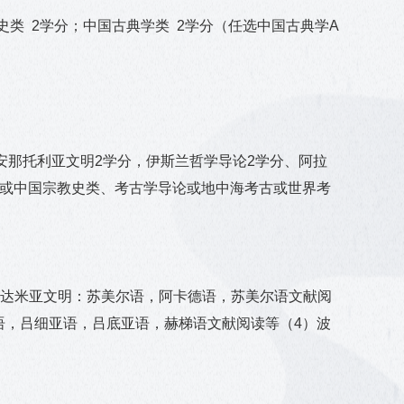
史类
2
学分；中国古典学类
2
学分（任选中国古典学
A
安那托利亚文明2学分，伊斯兰哲学导论2学分、阿拉
论或中国宗教史类、考古学导论或地中海考古或世界考
不达米亚文明：苏美尔语，阿卡德语，苏美尔语文献阅
语，吕细亚语，吕底亚语，赫梯语文献阅读等（4）波