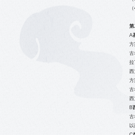
（
第
A
方
古
拉
西
方
古
西
B
古
以
C