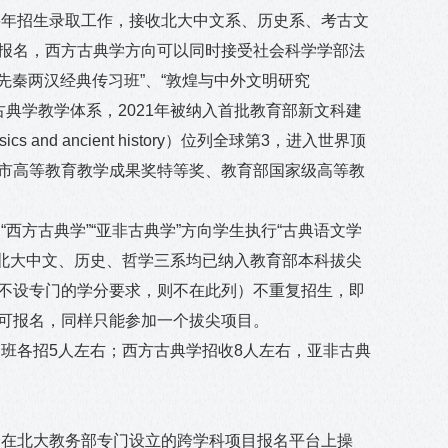
6
年招生录取工作，接收北大中文系、历史系、考古文
报名，西方古典学方向可以同时接受社会科学学部法
先秦两汉经典传习班”、“敦煌与中外文明研究
的古典学教学体系，
2021
年被纳入首批教育部新文科建
sics and ancient history
）位列全球第
3
，进入世界顶
市高等教育教学成果奖特等奖、教育部国家级高等教
“西方古典学”“亚非古典学”方向学生执行
“
古典语文学
北大中文、历史、哲学三系均已纳入教育部本科拔尖
不设专门的学分要求，则不在此列）不重复招生，即
可报名，同样只能参加一个拔尖项目。
个班各招
5
人左右；西方古典学招收
8
人左右，亚非古典
一在北大教务部专门设立的跨学科项目报名平台上操