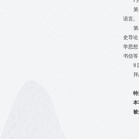
I
第
语言。
第
史导论
学思想
书信等
II
拜
特
本
被