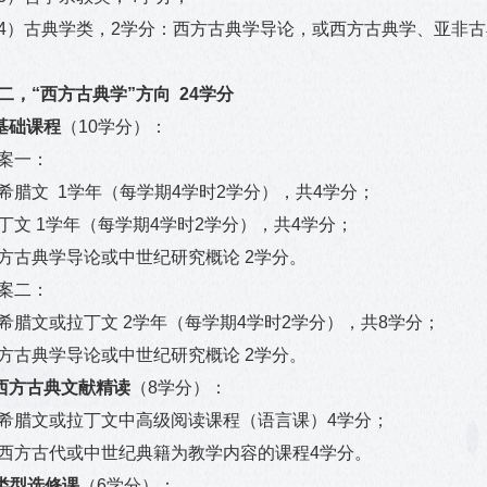
4
）古典学类，
2
学分：西方古典学导论，或西方古典学、亚非古
二，“西方古典学”方向 24学分
基础课程
（
10
学分）：
案一：
希腊文
1
学年（每学期
4
学时
2
学分），共
4
学分；
丁文
1
学年（每学期
4
学时
2
学分），共
4
学分；
方古典学导论或中世纪研究概论
2
学分。
案二：
希腊文或拉丁文
2
学年（每学期
4
学时
2
学分），共
8
学分；
方古典学导论或中世纪研究概论
2
学分。
西方古典文献精读
（
8
学分）：
希腊文或拉丁文中高级阅读课程（语言课）
4
学分；
西方古代或中世纪典籍为教学内容的课程
4
学分。
类型选修课
（
6
学分）：