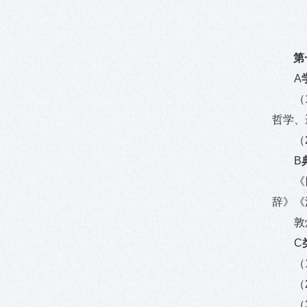
第
A
（
哲学、
（
B
《
辞》《
敦
C
（
（
（