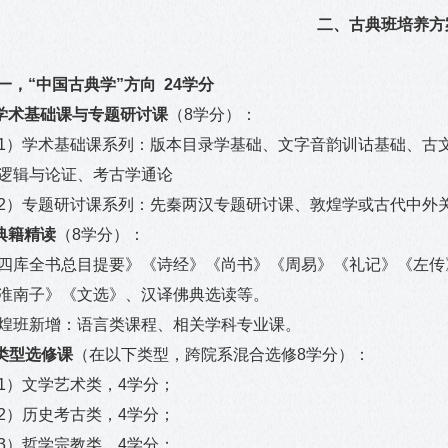
二、古典班培养方
一，“中国古典学”方向
24
学分
学术基础课与专题研讨课
（
8
学分）：
1）学术基础课系列：
版本目录学基础、文字音韵训诂基础、古
逻辑与论证、考古学通论
2）专题研讨课系列：
先秦两汉专题研讨课、敦煌学或古代中外
典籍精读
（
8
学分）：
四库全书总目提要》《诗经》《尚书》《周易》《礼记》《左传
淮南子》《文选》、汉译佛典选读等。
煌班新增：语言类课程、相关学科专业课。
类型选修课
（在以下类型，跨院系混合选修
8
学分）：
1
）文学艺术类，
4
学分；
2
）历史考古类，
4
学分；
3
）哲学宗教类，
4
学分；