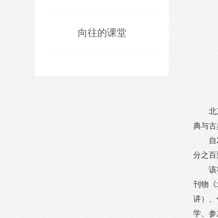
向往的课堂
北
典与古
自
分之百
该
刊物《
讲）、
学、参