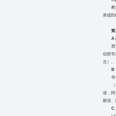
希
类或
B
第
A
西
伯哲学
古）。
B
学
（
读，阿
斯语、
C