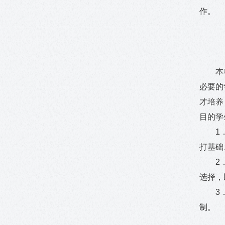
作。
本
必要的
才培养
目的学
1
打基础
2
选择，
3
制。