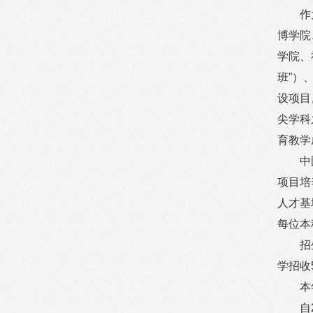
作
博学院
学院、
班”）
设项目
尖学科
育教学
中
项目培
人才基
每位本
招
学招收
本
自