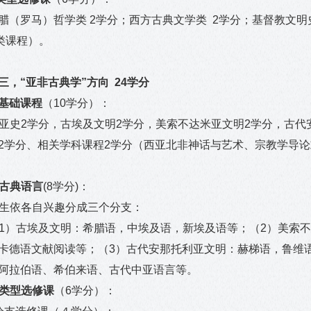
腊（罗马）哲学类
2
学分；西方古典文学类
2
学分；基督教文明
类课程）。
三，“亚非古典学”方向 24学分
基础课程
（10学分）：
亚史2学分，古埃及文明2学分，美索不达米亚文明2学分，古代
2学分、相关学科课程2学分（西亚北非神话与艺术、宗教学导
古典语言
(8
学分)：
生依各自兴趣分成三个分支：
1）古埃及文明：希腊语，中埃及语，新埃及语等；（2）美索
卡德语文献阅读等；（3）古代安那托利亚文明：赫梯语，鲁维
阿拉伯语、希伯来语、古代中亚语言等。
类型选修课
（6学分）：