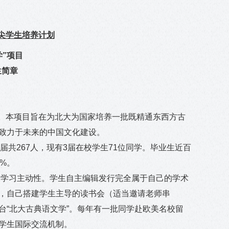
尖学生培养计划
学”项目
生简章
。本项目旨在
为北大为国家培养一批既精通东西方古
致力于未来的中国文化建设。
届共
267
人，现有
3
届在校学生
71
位同学。毕业生近百
0%
。
生的学习主动性。学生自主编辑发行完全属于自己的学术
，自己搭建学生主导的读书会（适当邀请老师串
台“北大古典语文学”。每年有一批同学赴欧美名校留
学生国际交流机制。