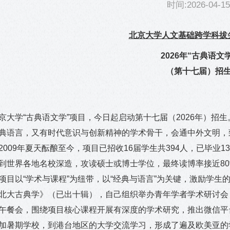
时间:2026-04-15
北京大学人文基础跨学科拔
2026
年“古典语文
（第十七届）招
京大学“古典语文学”项目，今日起启动第十七届（
2026
年）招生
典语言，又有时代意识与创新精神的学术骨干，会通中外文明，
2009
年夏天酝酿至今，项目已招收
16
届学生共
394
人，已毕业
13
到世界各地名校深造，攻读硕士或博士学位，最终读博率接近
8
项目以“学术与课程”为纽带，以“经典与语言”为关键，激励学
北大古典学》（已出十辑），自己组织举办青年学者学术研讨会
午餐会，围绕项目核心课程开展有深度的学术研究，推出微信平
加暑期学校，到港台地区的大学交流学习，形成了遍及欧美亚的