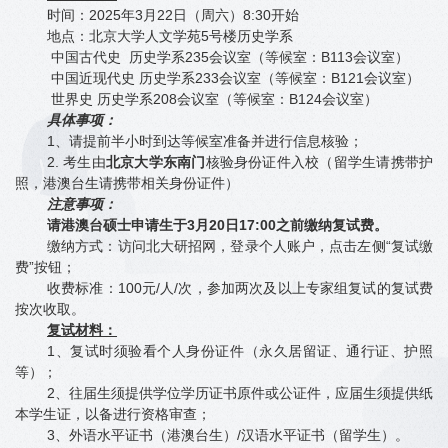
时间：2025年3月22日（周六）8:30开始
地点：北京大学人文学苑5号楼历史学系
中国古代史 历史学系235会议室
（等候室：B113会议室）
中国近现代史 历史学系233会议室
（等候室：B121会议室）
世界史 历史学系208会议室（等候室：B124会议室）
具体事项：
1
、请提前半小时到达等候室准备并进行信息核验；
2.
考生由
北京大学东南门
核验身份证件入校（留学生请携带护
照，港澳台生请携带相关身份证件）
注意事项：
请港澳台硕士申请生于3月20日17:00之前缴纳复试费。
缴纳方式：访问北大研招网，登录个人账户，点击左侧“复试缴
费”按钮；
收费标准：100元/人/次，参加两次及以上专家组复试的复试费
按次收取。
复试材料：
1
、复试时须验看
个人身份证件（永久居留证、通行证、护照
等）；
2
、往届生须提供学位学历证书原件或公证件，应届生须提供纸
本学生证，以备进行资格审查；
3
、
外语水平证书（港澳台生）/汉语水平证书（留学生）。