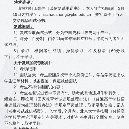
注意事项：
请提前打印附件《诚信复试承诺书》，本人签字扫描后于3月
19日之前发至：hiszhaosheng@pku.edu.cn，并将原件于当天
交给现场面试秘书。
复试细则：
1
）复试采取面试形式，分为中国史和世界史两个专业。
2
）评分：百分制，由各组面试专家独立打分，平均分为考生面
试成绩。
3
）录取：根据考生成绩，择优录取。不及格者（60分以
下），不予录取。
关于复试的特别说明：
1
、考场纪律：
1
）面试当天，考生应随身携带个人身份证件、学位学历证书或
学生证等材料，以备查验，保证诚信面试；
2
）考生不得传播面试内容；
3
）考生在复试过程中不得有**、助考或其他违规作弊行为，一
经查实，即按照《国家教育考试违规处理办法》《普通高等学校招
生违规行为处理暂行办法》等规定严肃处理，取消录取资格，记入
《考生考试诚信档案》。入学后3个月内，北京大学将按照《普通高
等学校学生管理规定》有关要求，对所有考生进行全面复查。复查
不合格的，取消学籍。