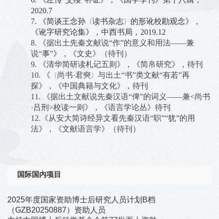
2020.7
7.
《简谈王念孙
读书杂志
的形讹校勘观念》，
〈
〉
《讹字研究论集》，中西书局，
2019.12
8.
《据出土先秦文献说
“作”的意义和用法——兼
说“事”》，《文史》（待刊）
9.
《清华简研读札记五则》，《简帛研究》，待刊
10.
《
尚书
·君奭
与出土
“书”类文献“有若”再
〈
〉
探》，《中国典籍与文化》，待刊
11.
《据出土文献说先秦汉语
“俾”的词义——兼<尚书
·吕刑>校读一则》，《语言学论丛》待刊
12.《从安大简诗经异文看先秦汉语
“职”“犹”的用
法》，《文献语言学》（待刊）
国际国内项目
2025年度国家资助博士后研究人员计划B档
（GZB20250887）资助人员