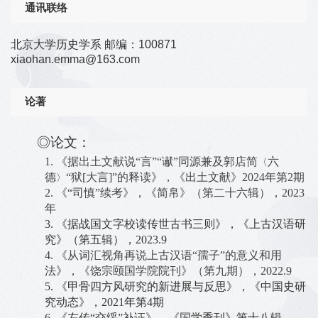
通讯联络
北京大学历史学系 邮编：100871
xiaohan.emma@163.com
论著
◎论文：
1.
《据出土文献说
“
言
”“
谳
”
同源兼及郭店简
六
〈
德
“
狱
[大言]
”
的释读》
，《出土文献》
2024年第2期
〉
2.
《
“司慎”续考》，《简帛》（第二十六辑），2
023
年
3.
《据战国文字校读传世古书三则》，《上古汉语研
究》（第五辑），
2023
.9
4.
《从词汇视角再说上古汉语
“孺子”的意义和用
法》，《饶宗颐国学院院刊》（第九期），2
022
.9
5.
《甲骨四方风研究的新进展与反思》，《中国史研
究动态》，
2021
年第
4
期
6.
《左传
“交绥”补证》，《国学季刊》第十八辑，