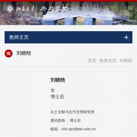
教师主页
刘晓晗
首页
教师主页
刘晓晗
-
-
刘晓晗
女
博士后
出土文献与古代文明研究所
通讯联络： 博士后
邮箱：nils.wjc@pku.edu.cn