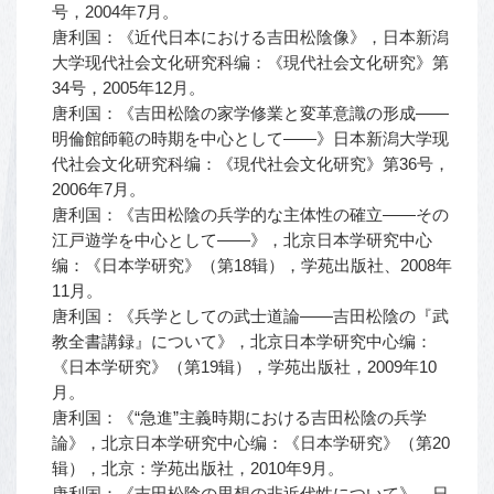
号，2004年7月。
唐利国：《近代日本における吉田松陰像》，日本新潟
大学现代社会文化研究科编：《現代社会文化研究》第
34号，2005年12月。
唐利国：《吉田松陰の家学修業と変革意識の形成――
明倫館師範の時期を中心として――》日本新潟大学现
代社会文化研究科编：《現代社会文化研究》第36号，
2006年7月。
唐利国：《吉田松陰の兵学的な主体性の確立——その
江戸遊学を中心として——》，北京日本学研究中心
编：《日本学研究》（第18辑），学苑出版社、2008年
11月。
唐利国：《兵学としての武士道論――吉田松陰の『武
教全書講録』について》，北京日本学研究中心编：
《日本学研究》（第19辑），学苑出版社，2009年10
月。
唐利国：《“急進”主義時期における吉田松陰の兵学
論》，北京日本学研究中心编：《日本学研究》（第20
辑），北京：学苑出版社，2010年9月。
唐利国：《吉田松陰の思想の非近代性について》，日