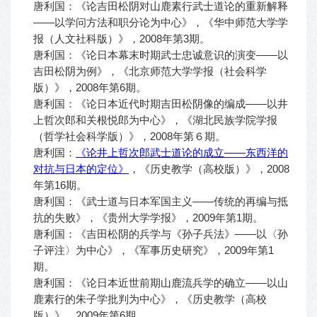
唐利国：《论吉田松阴对山鹿素行武士道论的重新解释
——以学问方法和职分论为中心》，《华中师范大学学
报（人文社科版）》，2008年第3期。
唐利国：《论日本幕末时期武士忠诚意识的演变——以
吉田松阴为例》，《北京师范大学学报（社会科学
版）》，2008年第6期。
唐利国：《论日本近代时期吉田松阴像的编成——以井
上哲次郎和关根悦郎为中心》，《湖北民族学院学报
（哲学社会科学版）》，2008年第６期。
唐利国：
《论井上哲次郎武士道论的成立——东西洋的
对抗与日本的定位》
，《历史教学（高校版）》，2008
年第16期。
唐利国：《武士道与日本军国主义――传统的再编与抵
抗的失败》，《贵州大学学报》，2009年第1期。
唐利国：《吉田松阴的兵学与《孙子兵法》――以〈孙
子评注〉为中心》，《军事历史研究》，2009年第1
期。
唐利国：《论日本近世前期山鹿流兵学的确立——以山
鹿素行的朱子学批判为中心》，《历史教学（高校
版）》，2009年第6期。