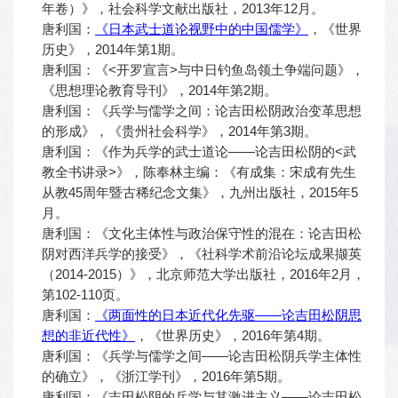
年卷）》，社会科学文献出版社，2013年12月。
唐利国：
《日本武士道论视野中的中国儒学》
，《世界
历史》，2014年第1期。
唐利国：《<开罗宣言>与中日钓鱼岛领土争端问题》，
《思想理论教育导刊》，2014年第2期。
唐利国：《兵学与儒学之间：论吉田松阴政治变革思想
的形成》，《贵州社会科学》，2014年第3期。
唐利国：《作为兵学的武士道论——论吉田松阴的<武
教全书讲录>》，陈奉林主编：《有成集：宋成有先生
从教45周年暨古稀纪念文集》，九州出版社，2015年5
月。
唐利国：《文化主体性与政治保守性的混在：论吉田松
阴对西洋兵学的接受》，《社科学术前沿论坛成果撷英
（2014-2015）》，北京师范大学出版社，2016年2月，
第102-110页。
唐利国：
《两面性的日本近代化先驱——论吉田松阴思
想的非近代性》
，《世界历史》，2016年第4期。
唐利国：《兵学与儒学之间——论吉田松阴兵学主体性
的确立》，《浙江学刊》，2016年第5期。
唐利国：《吉田松阴的兵学与其激进主义——论吉田松