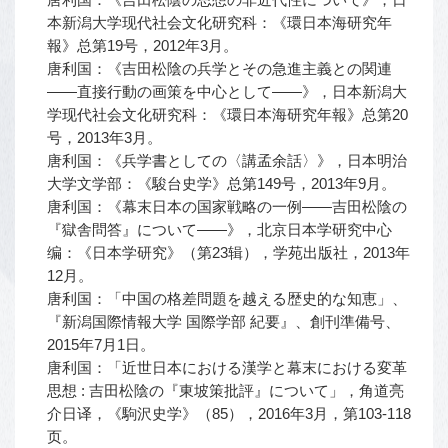
本新潟大学现代社会文化研究科：《環日本海研究年
報》总第19号，2012年3月。
唐利国：《吉田松陰の兵学とその急進主義との関連
——直接行動の画策を中心として——》，日本新潟大
学现代社会文化研究科：《環日本海研究年報》总第20
号，2013年3月。
唐利国：《兵学書としての〈講孟余話〉》，日本明治
大学文学部：《駿台史学》总第149号，2013年9月。
唐利国：《幕末日本の国家戦略の一例――吉田松陰の
『獄舎問答』について――》，北京日本学研究中心
编：《日本学研究》（第23辑），学苑出版社，2013年
12月。
唐利国：「中国の格差問題を越える歴史的な知恵」、
『新潟国際情報大学 国際学部 紀要』、創刊準備号、
2015年7月1日。
唐利国：「近世日本における漢学と幕末における変革
思想 : 吉田松陰の『東坡策批評』について」，角道亮
介日译，《駒沢史学》（85），2016年3月，第103-118
页。