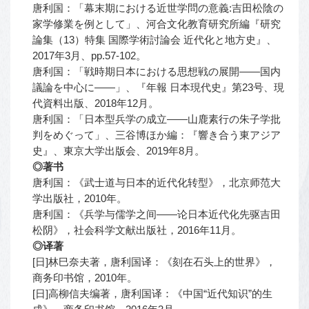
唐利国：「幕末期における近世学問の意義:吉田松陰の
家学修業を例として」、河合文化教育研究所編『研究
論集（13）特集 国際学術討論会 近代化と地方史』、
2017年3月、pp.57-102。
唐利国：「戦時期日本における思想戦の展開――国内
議論を中心に――」、『年報 日本現代史』第23号、現
代資料出版、2018年12月。
唐利国：「日本型兵学の成立――山鹿素行の朱子学批
判をめぐって」、三谷博ほか編：『響き合う東アジア
史』、東京大学出版会、2019年8月。
◎著书
唐利国：《武士道与日本的近代化转型》，北京师范大
学出版社，2010年。
唐利国：《兵学与儒学之间——论日本近代化先驱吉田
松阴》，社会科学文献出版社，2016年11月。
◎译著
[日]林巳奈夫著，唐利国译：《刻在石头上的世界》，
商务印书馆，2010年。
[日]高柳信夫编著，唐利国译：《中国“近代知识”的生