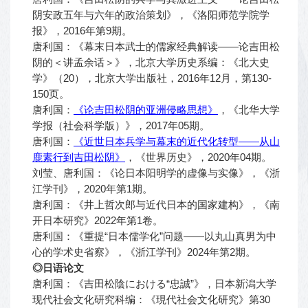
阴安政五年与六年的政治策划》，《洛阳师范学院学
报》，2016年第9期。
唐利国：《幕末日本武士的儒家经典解读——论吉田松
阴的＜讲孟余话＞》，北京大学历史系编：《北大史
学》（20），北京大学出版社，2016年12月，第130-
150页。
唐利国：
《论吉田松阴的亚洲侵略思想》
，《北华大学
学报（社会科学版）》，2017年05期。
唐利国：
《近世
⽇
本兵学与幕末的近代化转型——从山
鹿素行到吉田松阴》
，《世界历史》，2020年04期。
刘莹、唐利国：《论日本阳明学的虚像与实像》，《浙
江学刊》，2020年第1期。
唐利国：《井上哲次郎与近代日本的国家建构》，《南
开日本研究》2022年第1卷。
唐利国：《重提“日本儒学化”问题——以丸山真男为中
心的学术史省察》，《浙江学刊》2024年第2期。
◎日语论文
唐利国：《吉田松陰における“忠誠”》，日本新潟大学
现代社会文化研究科编：《現代社会文化研究》第30