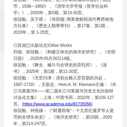
币，1596—1850》，《清华大学学报（哲学社会科
学）》，2020年，第5期，第19-35页。
徐冠勉、吴子祺：《埠與墟: 商業會館與清代粵西南地
方社會》，《歷史人類學學刊》，第17卷、第1期，
2019年，第 1-29页。
◎其他已出版论文|Other Works
刘瑞、徐冠勉：《构建立体化的海洋史研究》，《光明
日报》，2025年05月26日14版。
徐冠勉：《舞女、械斗与全球史的异托邦》，《读
书》，2025年，第1期，第11-20页。
徐冠勉：《无官问津：清初台糖入苏贸易的兴起，
1687-1718》，王振忠、Hein A. M. Klemann主编：《长
江与莱茵河II——第二届长江与莱茵河历史文化比较研
讨会论文集》，上海：中西书局，2022年，第105-127
页。(
https://www.academia.edu/81739356
)
徐冠勉、钟燕娣：《“财通四海”：十九世纪暹罗华人瓷
币的全球生命史》，《海洋史研究》，第15辑，2020
年，第214-247页。