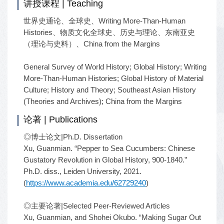
讲授课程 | Teaching
世界史通论、全球史、Writing More-Than-Human
Histories、物质文化全球史、历史与理论、东南亚史
（理论与史料）、China from the Margins
General Survey of World History; Global History; Writing
More-Than-Human Histories; Global History of Material
Culture; History and Theory; Southeast Asian History
(Theories and Archives); China from the Margins
论著 | Publications
◎博士论文|Ph.D. Dissertation
Xu, Guanmian. “Pepper to Sea Cucumbers: Chinese
Gustatory Revolution in Global History, 900-1840.”
Ph.D. diss., Leiden University, 2021.
(
https://www.academia.edu/62729240
)
◎主要论著|Selected Peer-Reviewed Articles
Xu, Guanmian, and Shohei Okubo. “Making Sugar Out