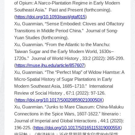
of Opium: A Narco-Plantation Regime in Early Modern
Southeast Asia.” Past and Present (forthcoming).
(
https://doi.org/10.1093/pastj/gtaf015
)
Xu, Guanmian, “Sense Embodied: Cloves and Olfactory
Transitions in Middle Period China.” Journal of Song-
Yuan Studies (forthcoming).
Xu, Guanmian. “From the Atlantic to the Manchu:
Taiwan Sugar and the Early Modern World, 1630s–
1720s.” Journal of World History , 33:2 (2022): 265-299.
(
https://muse.jhu.edu/article/857607
)
Xu, Guanmian. “The “Perfect Map” of Widow Hiamtse: A
Micro-Spatial History of Sugar Plantations in Early
Modern Southeast Asia, 1685–1710.” International
Review of Social History , 67:1 (2022): 97-126.
(
https://doi.org/10.1017/S002085902100050X
)
Xu, Guanmian. “Junks to Mare Clausum: China-Maluku
Connections in the Spice Wars, 1607-1622.” Itinerario :
Journal of Imperial and Global Interactions , 44:1 (2020):
196-225. (
https://doi.org/10.1017/S016511531900055X
)
徐冠勉：《南洋钱法：近代早期荷属东印度的中国货