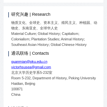
研究兴趣 | Research
物质文化、全球史、资本主义、殖民主义、种植园、动
物史、东南亚史、全球华人史
Material Culture; Global History; Capitalism;
Colonialism; Plantation Studies; Animal History;
Southeast Asian History; Global Chinese History
通讯联络 | Contacts
guanmian@pku.edu.cn
victorhsusea@gmail.com
北京大学历史学系5-232室
Room 5-232, Department of History, Peking University
Haidian, Beijing
100871
China