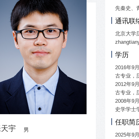
先秦史、
通讯联
北京大学历
zhangtia
学历
2016年
古专业，
2012年
古专业，
2008年
史学学士
任职简
张天宇
男
2025年