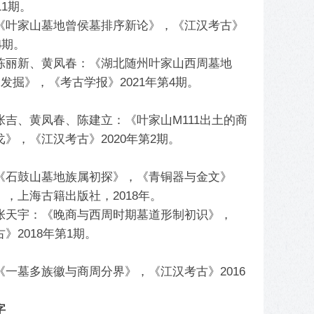
11期。
《叶家山墓地曾侯墓排序新论》，《江汉考古》
4期。
陈丽新、黄凤春：《湖北随州叶家山西周墓地
的发掘》，《考古学报》2021年第4期。
张吉、黄凤春、陈建立：《叶家山M111出土的商
》，《江汉考古》2020年第2期。
《石鼓山墓地族属初探》，《青铜器与金文》
，上海古籍出版社，2018年。
张天宇：《晚商与西周时期墓道形制初识》，
》2018年第1期。
《一墓多族徽与商周分界》，《江汉考古》2016
字