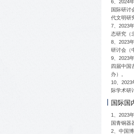
6、202
国际研讨
代文明研
7、202
态研究（
8、202
研讨会（
9、202
四届中国
办）。
10、20
际学术研
国际国
1、202
国青铜器器
2、中国博