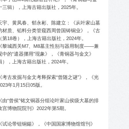
十三辑），上海古籍出版社，2025年。
天宇、黄凤春、郁永彬、陈建立：《从叶家山墓
的材质、铅料分类管窥西周曾国铸铜业》，《古
第18卷），上海古籍出版社，2024年。
《黎城西关M7、M8墓主性别与器用制度——兼
现中的“遣器挪用”现象》，《青铜器与金文》
辑），上海古籍出版社，2024年。
《考古发掘与金文考释探索“曾随之谜”》，《光
023年1月15日05版。
《由“曾侯”铭文铜器分组论叶家山侯级大墓的排
宫博物院院刊》2022年第5期。
《试论带钮铜鍚》，《中国国家博物馆馆刊》