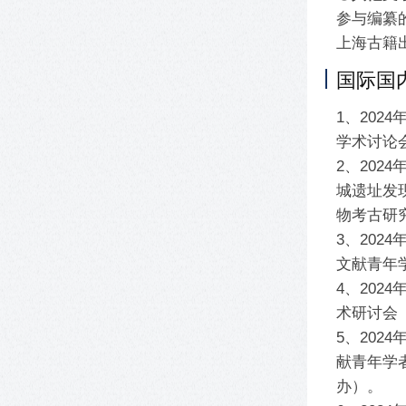
参与编纂
上海古籍
国际国
1、202
学术讨论
2、202
城遗址发
物考古研
3、202
文献青年
4、202
术研讨会
5、202
献青年学
办）。