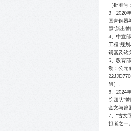
（批准号：
3、202
国青铜器与
题“新出
4、中宣
工程”规
铜器及铭文
5、教育
动：公元
22JJD
研）。
6、20
院团队“
金文与曾
7、“古
担者之一