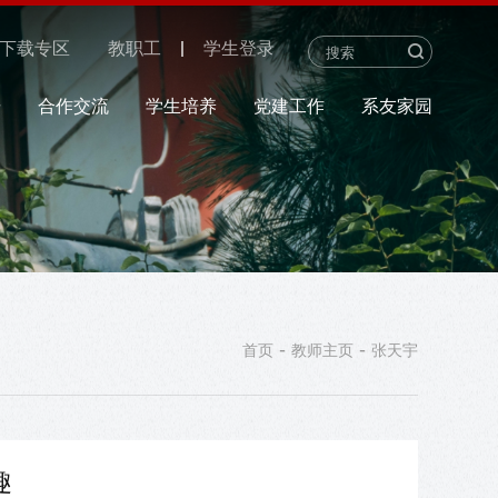
下载专区
教职工
学生登录
研
合作交流
学生培养
党建工作
系友家园
-
-
首页
教师主页
张天宇
趣