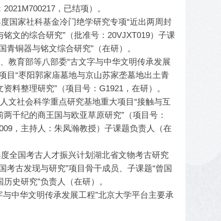
2021M700217，已结项）。
0年度国家社科基金冷门绝学研究专项“近出两周封
铭文的综合研究”（批准号：20VJXT019）子课
曾国青铜器与铭文综合研究”（在研）。
部、教育部等八部委“古文字与中华文明传承发展
划项目“枣阳郭家庙墓地与京山苏家垄墓地出土青
资料整理研究”（项目号：G1921，在研）。
部人文社会科学重点研究基地重大项目“接触与互
前两千纪的商王国与欧亚草原研究”（项目号：
770009，主持人：朱凤瀚教授）子课题负责人（在
24年度全国考古人才振兴计划湖北省文物考古研究
曾国考古发现与研究”项目骨干成员、子课题“曾国
国历史研究”负责人（在研）。
文字与中华文明传承发展工程”北京大学平台主要承
。