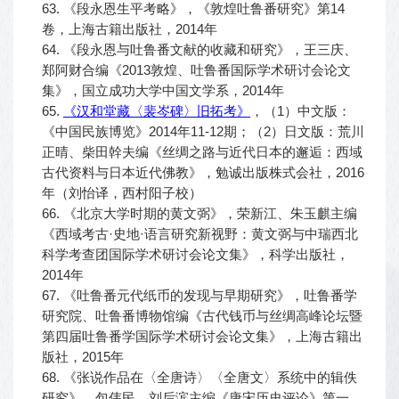
63. 《段永恩生平考略》，《敦煌吐鲁番研究》第14
卷，上海古籍出版社，2014年
64. 《段永恩与吐鲁番文献的收藏和研究》，王三庆、
郑阿财合编《2013敦煌、吐鲁番国际学术研讨会论文
集》，国立成功大学中国文学系，2014年
65.
《汉和堂藏〈裴岑碑〉旧拓考》
，（1）中文版：
《中国民族博览》2014年11-12期；（2）日文版：荒川
正晴、柴田幹夫编《丝绸之路与近代日本的邂逅：西域
古代资料与日本近代佛教》，勉诚出版株式会社，2016
年（刘怡译，西村阳子校）
66. 《北京大学时期的黄文弼》，荣新江、朱玉麒主编
《西域考古·史地·语言研究新视野：黄文弼与中瑞西北
科学考查团国际学术研讨会论文集》，科学出版社，
2014年
67. 《吐鲁番元代纸币的发现与早期研究》，吐鲁番学
研究院、吐鲁番博物馆编《古代钱币与丝绸高峰论坛暨
第四届吐鲁番学国际学术研讨会论文集》，上海古籍出
版社，2015年
68. 《张说作品在〈全唐诗〉〈全唐文〉系统中的辑佚
研究》，包伟民、刘后滨主编《唐宋历史评论》第一