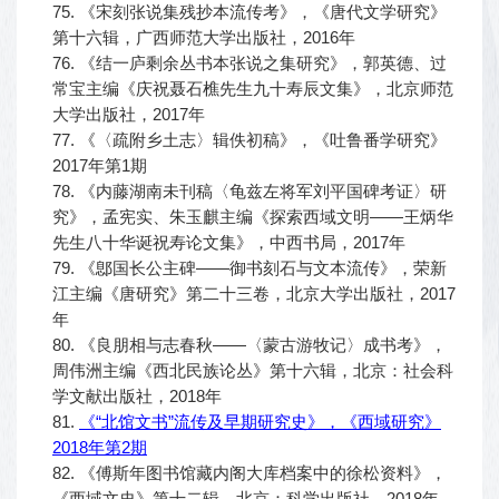
75. 《宋刻张说集残抄本流传考》，《唐代文学研究》
第十六辑，广西师范大学出版社，2016年
76. 《结一庐剩余丛书本张说之集研究》，郭英德、过
常宝主编《庆祝聂石樵先生九十寿辰文集》，北京师范
大学出版社，2017年
77. 《〈疏附乡土志〉辑佚初稿》，《吐鲁番学研究》
2017年第1期
78. 《内藤湖南未刊稿〈龟兹左将军刘平国碑考证〉研
究》，孟宪实、朱玉麒主编《探索西域文明——王炳华
先生八十华诞祝寿论文集》，中西书局，2017年
79. 《鄎国长公主碑——御书刻石与文本流传》，荣新
江主编《唐研究》第二十三卷，北京大学出版社，2017
年
80. 《良朋相与志春秋——〈蒙古游牧记〉成书考》，
周伟洲主编《西北民族论丛》第十六辑，北京：社会科
学文献出版社，2018年
81.
《“北馆文书”流传及早期研究史》，《西域研究》
2018年第2期
82. 《傅斯年图书馆藏内阁大库档案中的徐松资料》，
《西域文史》第十二辑，北京：科学出版社，2018年