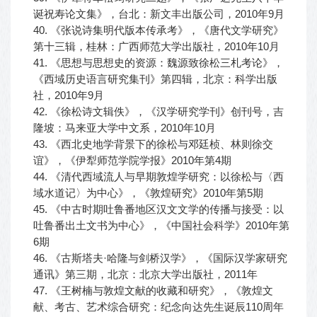
诞祝寿论文集》，台北：新文丰出版公司，2010年9月
40. 《张说诗集明代版本传承考》，《唐代文学研究》
第十三辑，桂林：广西师范大学出版社，2010年10月
41. 《思想与思想史的资源：魏源致徐松三札考论》，
《西域历史语言研究集刊》第四辑，北京：科学出版
社，2010年9月
42. 《徐松诗文辑佚》，《汉学研究学刊》创刊号，吉
隆坡：马来亚大学中文系，2010年10月
43. 《西北史地学背景下的徐松与邓廷桢、林则徐交
谊》，《伊犁师范学院学报》2010年第4期
44. 《清代西域流人与早期敦煌学研究：以徐松与〈西
域水道记〉为中心》，《敦煌研究》2010年第5期
45. 《中古时期吐鲁番地区汉文文学的传播与接受：以
吐鲁番出土文书为中心》，《中国社会科学》2010年第
6期
46. 《古斯塔夫·哈隆与剑桥汉学》，《国际汉学家研究
通讯》第三期，北京：北京大学出版社，2011年
47. 《王树楠与敦煌文献的收藏和研究》，《敦煌文
献、考古、艺术综合研究：纪念向达先生诞辰110周年