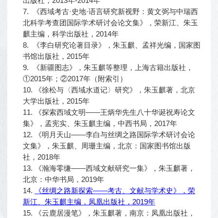
出版社，2013年-2014年
7. 《西域考古·史地·语言研究新视野：黄文弼与中瑞西
北科学考查团国际学术研讨会论文集》，荣新江、朱玉
麒主编，科学出版社，2014年
8. 《李白研究论著目录》，朱玉麒、孟祥光编，国家图
书馆出版社，2015年
9. 《新疆图志》，朱玉麒等整理，上海古籍出版社，
①2015年；②2017年（附索引）
10. 《徐松与〈西域水道记〉研究》，朱玉麒著，北京
大学出版社，2015年
11. 《探索西域文明——王炳华先生八十华诞祝寿论文
集》，孟宪实、朱玉麒主编，中西书局，2017年
12. 《明月天山——李白与丝绸之路国际学术研讨会论
文集》，朱玉麒、周珊主编，北京：国家图书馆出版
社，2018年
13. 《瀚海零缣——西域文献研究一集》，朱玉麒著，
北京：中华书局，2019年
14.
《丝绸之路新探索——考古、文献与学术史》，荣
新江、朱玉麒主编，凤凰出版社，2019年
15. 《云鹿居漫笔》，朱玉麒著，南京：凤凰出版社，