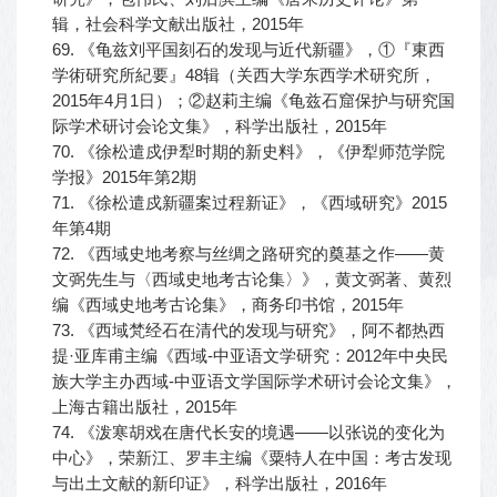
辑，社会科学文献出版社，2015年
69. 《龟兹刘平国刻石的发现与近代新疆》，①『東西
学術研究所紀要』48辑（关西大学东西学术研究所，
2015年4月1日）；②赵莉主编《龟兹石窟保护与研究国
际学术研讨会论文集》，科学出版社，2015年
70. 《徐松遣戍伊犁时期的新史料》，《伊犁师范学院
学报》2015年第2期
71. 《徐松遣戍新疆案过程新证》，《西域研究》2015
年第4期
72. 《西域史地考察与丝绸之路研究的奠基之作——黄
文弼先生与〈西域史地考古论集〉》，黄文弼著、黄烈
编《西域史地考古论集》，商务印书馆，2015年
73. 《西域梵经石在清代的发现与研究》，阿不都热西
提·亚库甫主编《西域-中亚语文学研究：2012年中央民
族大学主办西域-中亚语文学国际学术研讨会论文集》，
上海古籍出版社，2015年
74. 《泼寒胡戏在唐代长安的境遇——以张说的变化为
中心》，荣新江、罗丰主编《粟特人在中国：考古发现
与出土文献的新印证》，科学出版社，2016年