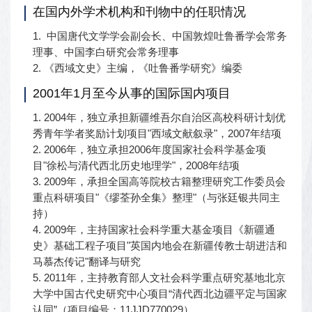
在国内外学术机构和刊物中的任职情况
1.
中国唐代文学学会副会长、中国敦煌吐鲁番学会常务
理事、
中国李白研究会常务理事
2.
《西域文史》主编，《吐鲁番学研究》编委
2001年1月至今从事的国际国内项目
1. 2004年，独立承担新疆维吾尔自治区高校科研计划优
秀青年学者奖励计划项目"西域文献叙录"，2007年结项
2. 2006年，独立承担2006年度国家社会科学基金项
目"徐松与清代西北历史地理学"，2008年结项
3. 2009年，承担全国高等院校古籍整理研究工作委员会
重点科研项目"《缪荃孙全集》整理"（与张廷银共同主
持）
4. 2009年，主持国家社会科学重大基金项目《新疆通
史》基础工程子项目"英国内地会在新疆传教士胡进洁和
马慕杰传记"翻译与研究
5. 2011年，主持教育部人文社会科学重点研究基地北京
大学中国古代史研究中心项目“清代西北边疆平定与国家
认同”（项目编号：11JJD770029）