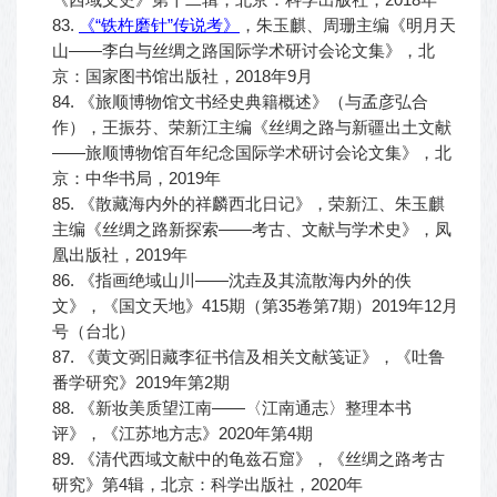
83.
《“铁杵磨针”传说考》
，朱玉麒、周珊主编《明月天
山——李白与丝绸之路国际学术研讨会论文集》，北
京：国家图书馆出版社，2018年9月
84. 《旅顺博物馆文书经史典籍概述》（与孟彦弘合
作），王振芬、荣新江主编《丝绸之路与新疆出土文献
——旅顺博物馆百年纪念国际学术研讨会论文集》，北
京：中华书局，2019年
85. 《散藏海内外的祥麟西北日记》，荣新江、朱玉麒
主编《丝绸之路新探索——考古、文献与学术史》，凤
凰出版社，2019年
86. 《指画绝域山川——沈垚及其流散海内外的佚
文》，《国文天地》415期（第35卷第7期）2019年12月
号（台北）
87. 《黄文弼旧藏李征书信及相关文献笺证》，《吐鲁
番学研究》2019年第2期
88. 《新妆美质望江南——〈江南通志〉整理本书
评》，《江苏地方志》2020年第4期
89. 《清代西域文献中的龟兹石窟》，《丝绸之路考古
研究》第4辑，北京：科学出版社，2020年