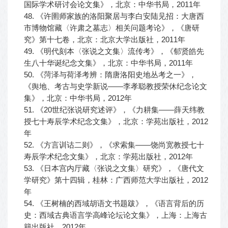
国际学术研讨会论文集》，北京：中华书局，2011年
48. 《许圉师家族的洛阳聚居与李白安陆见招：大唐西
市博物馆藏〈许肃之墓志〉相关问题考论》，《唐研
究》第十七卷，北京：北京大学出版社，2011年
49. 《明代刻本〈张说之文集〉流传考》，《郁贤皓先
生八十华诞纪念文集》，北京：中华书局，2011年
50. 《菏泽与荷泽考辨：隋唐洛阳史地丛考之一》，
《舆地、考古与史学新说——李孝聪教授荣休纪念论文
集》，北京：中华书局，2012年
51. 《20世纪张说研究述评》，《力耕集——薛天纬教
授七十寿辰学术纪念文集》，北京：学苑出版社，2012
年
52. 《方言训诂二则》，《求索集——饶尚宽教授七十
寿辰学术纪念文集》，北京：学苑出版社，2012年
53. 《日本宫内厅藏〈张说之文集〉研究》，《唐代文
学研究》第十四辑，桂林：广西师范大学出版社，2012
年
54. 《王树楠的西域胡语文书题跋》，《语言背后的历
史：西域古典语言学高峰论坛论文集》，上海：上海古
籍出版社，2012年