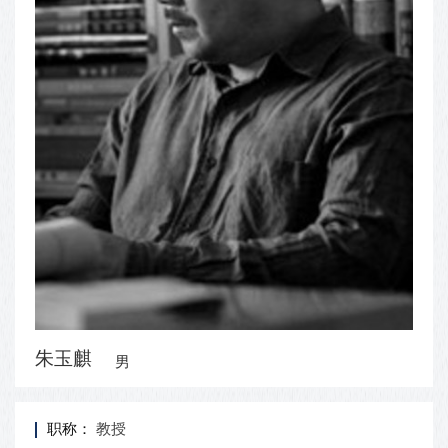
朱玉麒
男
职称：
教授