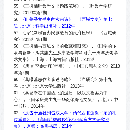
55. 《王树楠吐鲁番文书题跋笺释》，《吐鲁番学研
究》2012年第2期
56.
《吐鲁番文书中的玄宗诗》，《西域文史》第七
辑，北京：科学出版社，2012年
57. 《清代新疆官办民族教育的政府反思》，《西域研
究》2013年第1期
58. 《王树楠与西域文书的收藏和研究》，《国学的传
承与创新：冯其庸先生从事教学与科研六十周年庆贺学
术文集》，上海：上海古籍出版社，2013年
59. 《所谓"李崇之印"考辨》，《中国典籍与文化》2013
年第4期
60. 《葛啜墓志作者崔述考略》，《唐研究》第十九
卷，北京：北京大学出版社，2013年
61. 《奥登堡在中国西北的游历：以汉文档案为中
心》，《田余庆先生九十华诞颂寿论文集》，北京：中
华书局，2014年
62.
《从告于庙社到告成太学：清代西北边疆平定的礼
仪重建》，《高田時雄教授退休纪念东方学研究论
集》，京都：临川书店，2014年