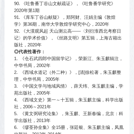
90. 《吐鲁番丁谷山文献疏证》，《吐鲁番学研究》
2020年第1期
91. 《库车丁谷山献疑》，郑阿财、汪娟主编《敦煌
学》第36期，南华大学敦煌学研究中心，2020年
92. 《大漠观风起 天山测云高——〈刘衍淮西北考察日
记〉的学术价值》，《丝路文明》第五辑，上海古籍出
版社，2020年
◎代表性著作：
1. 《仓石武四郎中国留学记》，荣新江、朱玉麒辑注，
中华书局，2002年
2. 《西域水道记（外二种）》，[清]徐松著，朱玉麒整
理，中华书局，2005年
3. 《中国文学与地域风情》，薛天纬、朱玉麒主编，学
苑出版社，2005年
4. 《西域文史》第一～十五辑，朱玉麒主编，科学出版
社，2006～2021年
5. 《黄文弼研究论集》，朱玉麒、王新春编，北京：科
学出版社，2013年
6. 《缪荃孙全集》全15册，张廷银、朱玉麒主编，凤凰