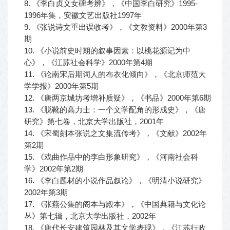
8. 《李白贞义女碑考辨》，《中国李白研究》1995-
1996年集，安徽文艺出版社1997年
9. 《张说诗文重出误收考》，《文教资料》2000年第3
期
10. 《小说前史时期的叙事因素：以桃花源记为中
心》，《江苏社会科学》2000年第4期
11. 《论南宋后期词人的布衣化倾向》，《北京师范大
学学报》2000年第5期
12. 《唐两京城坊考增补质疑》，《书品》2000年第6期
13. 《脱靴的高力士：一个文学配角的形成史》，《唐
研究》第七卷，北京大学出版社，2001年
14. 《宋蜀刻本张说之文集流传考》，《文献》2002年
第2期
15. 《戏曲作品中的李白形象研究》，《河南社会科
学》2002年第2期
16. 《李白题材的小说作品叙论》，《明清小说研究》
2002年第3期
17. 《张燕公集的阁本与殿本》，《中国典籍与文化论
丛》第七辑，北京大学出版社，2002年
18. 《唐代长安建筑园林及其文学表现》，《江苏行政