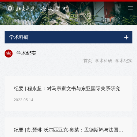
学术科研
学术纪实
首页
学术科研
学术纪实
-
-
纪要 | 程永超：对马宗家文书与东亚国际关系研究
2022-05-14
纪要 | 凯瑟琳·沃尔匹亚克-奥莱：孟德斯鸠与法国历史——从君主制起源到路易十四