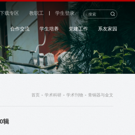
下载专区
教职工
学生登录
研
合作交流
学生培养
党建工作
系友家园
-
-
-
首页
学术科研
学术刊物
青铜器与金文
0辑