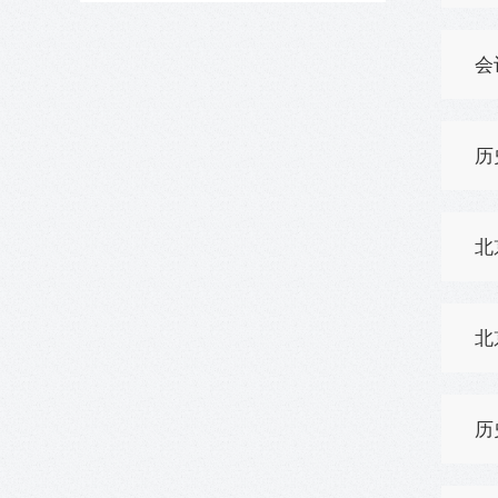
会
历
北
北
历