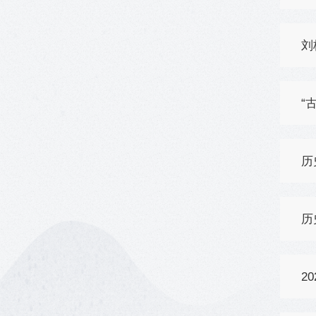
刘
“
历
历
2